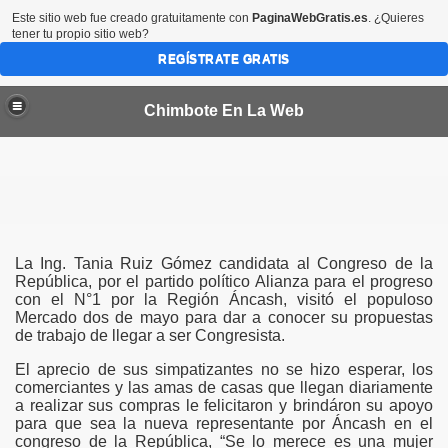
Este sitio web fue creado gratuitamente con
PaginaWebGratis.es
. ¿Quieres
tener tu propio sitio web?
REGÍSTRATE GRATIS
Chimbote En La Web
por 45 dias más en las provincias del Santa y Casma
La Ing. Tania Ruiz Gómez candidata al Congreso de la
República, por el partido político Alianza para el progreso
con el N°1 por la Región Áncash, visitó el populoso
Mercado dos de mayo para dar a conocer su propuestas
bote
de trabajo de llegar a ser Congresista.
CTORES VALORIZADOS EN MEDIO MILLON DE SOLES
El aprecio de sus simpatizantes no se hizo esperar, los
comerciantes y las amas de casas que llegan diariamente
a condenada en EEUU
a realizar sus compras le felicitaron y brindáron su apoyo
para que sea la nueva representante por Áncash en el
congreso de la República, “Se lo merece es una mujer
de Chimbote