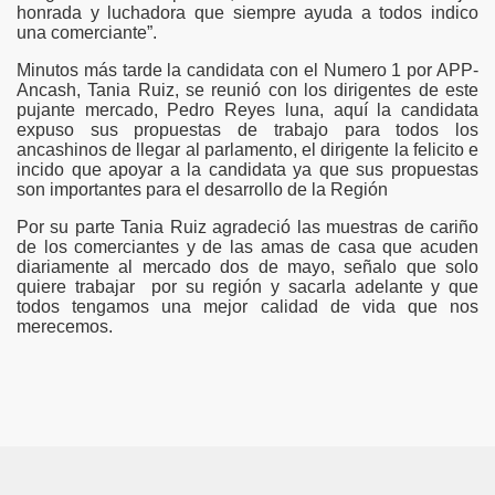
honrada y luchadora que siempre ayuda a todos indico
una comerciante”.
ad de los Bancos en Robo
Minutos más tarde la candidata con el Numero 1 por APP-
Ancash, Tania Ruiz, se reunió con los dirigentes de este
DADES DEL PERU
pujante mercado, Pedro Reyes luna, aquí la candidata
expuso sus propuestas de trabajo para todos los
ancashinos de llegar al parlamento, el dirigente la felicito e
incido que apoyar a la candidata ya que sus propuestas
un mercado hace 10 meses
son importantes para el desarrollo de la Región
Por su parte Tania Ruiz agradeció las muestras de cariño
ra encuesta
de los comerciantes y de las amas de casa que acuden
diariamente al mercado dos de mayo, señalo que solo
ieron 39%
quiere trabajar por su región y sacarla adelante y que
todos tengamos una mejor calidad de vida que nos
merecemos.
 DE PRESIDENTES Y VICEPRESIDENTES REGIONALES
n y saque sus conclusiones.
o
Quijano Rojas es designado director del Proyecto Arqueo