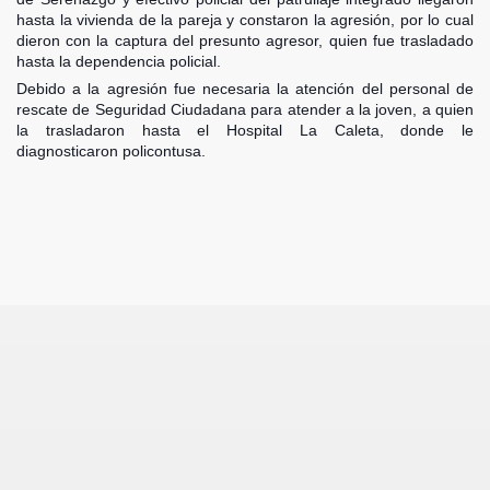
hasta la vivienda de la pareja y constaron la agresión, por lo cual
dieron con la captura del presunto agresor, quien fue trasladado
ad de los Bancos en Robo
hasta la dependencia policial.
Debido a la agresión fue necesaria la atención del personal de
DADES DEL PERU
rescate de Seguridad Ciudadana para atender a la joven, a quien
la trasladaron hasta el Hospital La Caleta, donde le
diagnosticaron policontusa.
un mercado hace 10 meses
ra encuesta
ieron 39%
 DE PRESIDENTES Y VICEPRESIDENTES REGIONALES
n y saque sus conclusiones.
o
Quijano Rojas es designado director del Proyecto Arqueo