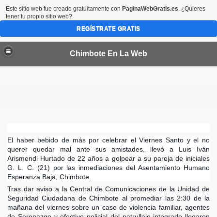
Este sitio web fue creado gratuitamente con
PaginaWebGratis.es
. ¿Quieres
tener tu propio sitio web?
REGÍSTRATE GRATIS
Chimbote En La Web
por 45 dias más en las provincias del Santa y Casma
El haber bebido de más por celebrar el Viernes Santo y el no
querer quedar mal ante sus amistades, llevó a Luis Iván
bote
Arismendi Hurtado de 22 años a golpear a su pareja de iniciales
G. L. C. (21) por las inmediaciones del Asentamiento Humano
CTORES VALORIZADOS EN MEDIO MILLON DE SOLES
Esperanza Baja, Chimbote.
Tras dar aviso a la Central de Comunicaciones de la Unidad de
a condenada en EEUU
Seguridad Ciudadana de Chimbote al promediar las 2:30 de la
mañana del viernes sobre un caso de violencia familiar, agentes
de Serenazgo y efectivo policial del patrullaje integrado llegaron
de Chimbote