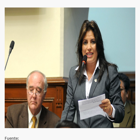
l del Turismo
41 millones según el MEF
e
s en Supe
al en el Carmen
as autoridades hagan algo por evitarlo.
ara terminal de Chimbote
 al diario de Chimbote
xtorsionado
en Chimbote
Fuente: