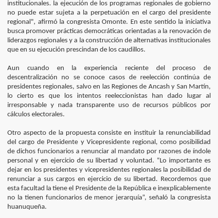
institucionales. la ejecución de los programas regionales de gobierno
no puede estar sujeta a la perpetuación en el cargo del presidente
ad de los Bancos en Robo
regional", afirmó la congresista Omonte. En este sentido la iniciativa
busca promover prácticas democráticas orientadas a la renovación de
DADES DEL PERU
liderazgos regionales y a la construcción de alternativas institucionales
que en su ejecución prescindan de los caudillos.
Aun cuando en la experiencia reciente del proceso de
descentralización no se conoce casos de reelección continúa de
un mercado hace 10 meses
presidentes regionales, salvo en las Regiones de Ancash y San Martín,
lo cierto es que los intentos reeleccionistas han dado lugar al
ra encuesta
irresponsable y nada transparente uso de recursos públicos por
cálculos electorales.
ieron 39%
Otro aspecto de la propuesta consiste en instituir la renunciabilidad
del cargo de Presidente y Vicepresidente regional, como posibilidad
 DE PRESIDENTES Y VICEPRESIDENTES REGIONALES
de dichos funcionarios a renunciar al mandato por razones de índole
personal y en ejercicio de su libertad y voluntad. “Lo importante es
n y saque sus conclusiones.
dejar en los presidentes y vicepresidentes regionales la posibilidad de
renunciar a sus cargos en ejercicio de su libertad. Recordemos que
o
esta facultad la tiene el Presidente de la República e inexplicablemente
no la tienen funcionarios de menor jerarquía”, señaló la congresista
Quijano Rojas es designado director del Proyecto Arqueo
huanuqueña.