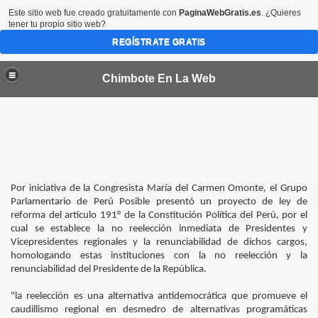
Este sitio web fue creado gratuitamente con
PaginaWebGratis.es
. ¿Quieres
tener tu propio sitio web?
REGÍSTRATE GRATIS
Chimbote En La Web
por 45 dias más en las provincias del Santa y Casma
Por iniciativa de la Congresista María del Carmen Omonte, el Grupo
Parlamentario de Perú Posible presentó un proyecto de ley de
reforma del artículo 191° de la Constitución Política del Perú, por el
bote
cual se establece la no reelección inmediata de Presidentes y
Vicepresidentes regionales y la renunciabilidad de dichos cargos,
homologando estas instituciones con la no reelección y la
CTORES VALORIZADOS EN MEDIO MILLON DE SOLES
renunciabilidad del Presidente de la República.
a condenada en EEUU
"la reelección es una alternativa antidemocrática que promueve el
caudillismo regional en desmedro de alternativas programáticas
de Chimbote