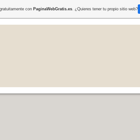
 gratuitamente con
PaginaWebGratis.es
. ¿Quieres tener tu propio sitio web?