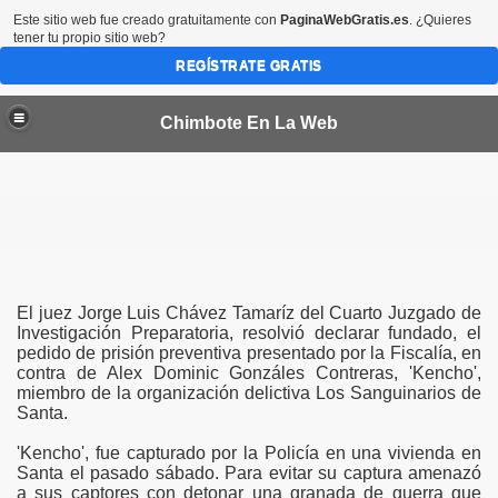
Este sitio web fue creado gratuitamente con
PaginaWebGratis.es
. ¿Quieres
tener tu propio sitio web?
REGÍSTRATE GRATIS
Chimbote En La Web
por 45 dias más en las provincias del Santa y Casma
El juez Jorge Luis Chávez Tamaríz del Cuarto Juzgado de
Investigación Preparatoria, resolvió declarar fundado, el
pedido de prisión preventiva presentado por la Fiscalía, en
bote
contra de Alex Dominic Gonzáles Contreras, 'Kencho',
miembro de la organización delictiva Los Sanguinarios de
CTORES VALORIZADOS EN MEDIO MILLON DE SOLES
Santa.
a condenada en EEUU
'Kencho', fue capturado por la Policía en una vivienda en
Santa el pasado sábado. Para evitar su captura amenazó
a sus captores con detonar una granada de guerra que
de Chimbote