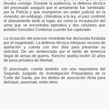
llevaba consigo. Durante la audiencia, la defensa técnica
del procesado aseguró que el armamento fue 'sembrado'
ad de los Bancos en Robo
por la Policía y que irrumpieron sin orden judicial en la
vivienda; sin embargo, ciñéndose a la ley, el juez confirmó
DADES DEL PERU
el allanamiento tanto al lugar, así como la incautación del
arma que se encontraba operativa y dos celulares que
portaba Gonzáles Contreras cuando fue capturado.
La incoación del proceso inmediato fue declarada fundada
un mercado hace 10 meses
por el magistrado. La defensa técnica interpuso recurso de
apelación y cuenta con tres días para presentar su
solicitud. De ser sentenciado por el delito de tenencia
ra encuesta
ilegal de armas de guerra, 'Kencho' podría recibir 10 años
de pena privativa de libertad.
ieron 39%
El procesado, cuenta también con una requisitoria del
 DE PRESIDENTES Y VICEPRESIDENTES REGIONALES
Segundo Juzgado de Investigación Preparatoria de la
Corte del Santa, por los delitos de asociación ilícita para
delinquir, asesinato, entre otros.
n y saque sus conclusiones.
o
Quijano Rojas es designado director del Proyecto Arqueo