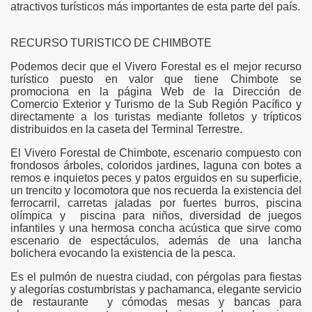
atractivos turísticos más importantes de esta parte del país.
RECURSO TURISTICO DE CHIMBOTE
Podemos decir que el Vivero Forestal es el mejor recurso
turístico puesto en valor que tiene Chimbote se
 cerca de Chimbote
promociona en la página Web de la Dirección de
Comercio Exterior y Turismo de la Sub Región Pacífico y
directamente a los turistas mediante folletos y trípticos
distribuidos en la caseta del Terminal Terrestre.
la primera vuelta a la provincia del Santa
El Vivero Forestal de Chimbote, escenario compuesto con
frondosos árboles, coloridos jardines, laguna con botes a
remos e inquietos peces y patos erguidos en su superficie,
un trencito y locomotora que nos recuerda la existencia del
ferrocarril, carretas jaladas por fuertes burros, piscina
olímpica y piscina para niños, diversidad de juegos
infantiles y una hermosa concha acústica que sirve como
asura que dejas en las playas
escenario de espectáculos, además de una lancha
bolichera evocando la existencia de la pesca.
Es el pulmón de nuestra ciudad, con pérgolas para fiestas
y alegorías costumbristas y pachamanca, elegante servicio
de restaurante y cómodas mesas y bancas para