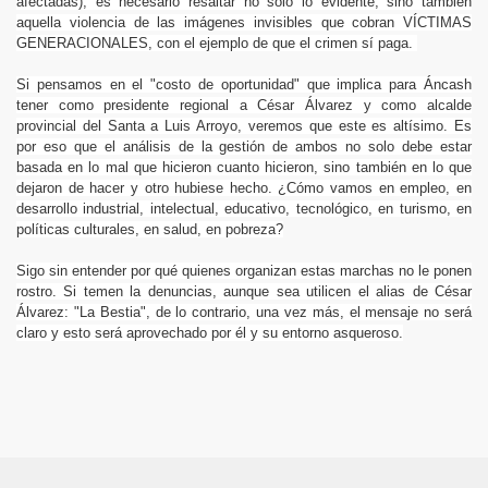
afectadas), es necesario resaltar no solo lo evidente, sino también
aquella violencia de las imágenes invisibles que cobran VÍCTIMAS
GENERACIONALES, con el ejemplo de que el crimen sí paga.
Si pensamos en el "costo de oportunidad" que implica para Áncash
 de Chimbote
tener como presidente regional a César Álvarez y como alcalde
provincial del Santa a Luis Arroyo, veremos que este es altísimo. Es
por eso que el análisis de la gestión de ambos no solo debe estar
basada en lo mal que hicieron cuanto hicieron, sino también en lo que
dejaron de hacer y otro hubiese hecho. ¿Cómo vamos en empleo, en
desarrollo industrial, intelectual, educativo, tecnológico, en turismo, en
políticas culturales, en salud, en pobreza?
 mayo
Sigo sin entender por qué quienes organizan estas marchas no le ponen
 Ancash
rostro. Si temen la denuncias, aunque sea utilicen el alias de César
Álvarez: "La Bestia", de lo contrario, una vez más, el mensaje no será
claro y esto será aprovechado por él y su entorno asqueroso.
presa pero no sabes cómo hacer para que tus seguidores s
 Guzmán cumple hoy 21 años
o?