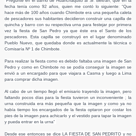
“Pregunté en el barrio de Huanchaquito al Sr. Beltrán, que en la
fecha tenía como 92 años, quien me contó lo siguiente: “Que
hace más de 100 años cuando Chimbote era una pequeña caleta
de pescadores sus habitantes decidieron construir una capilla de
quincha y barro con su respectiva urna para festejar por primera
vez la fiesta de San Pedro ya que éste era el Santo de los
pescadores. Esta capilla se construyó en el lugar denominado
Pueblo Nuevo, que quedaba donde es actualmente la técnica o
Comisaría Nº 1 de Chimbote.
Para realizar la fiesta como es debido faltaba una imagen de San
Pedro y como en Chimbote no se podía conseguir la imagen se
envió a un encargado para que viajara a Casma y luego a Lima
para comprar dicha imagen.
Al cabo de un tiempo llegó el emisario trayendo la imagen, pero
faltando pocos días para la fiesta tuvieron un inconveniente ; la
urna construida era más pequeña que la imagen y como ya no
había tiempo los encargados de la fiesta optaron por costar los
pies de la imagen para achicarlo y el vestido para tapar la imagen
y pueda entrar en la urna”
Desde ese entonces se dice LA FIESTA DE SAN PEDRITO y no