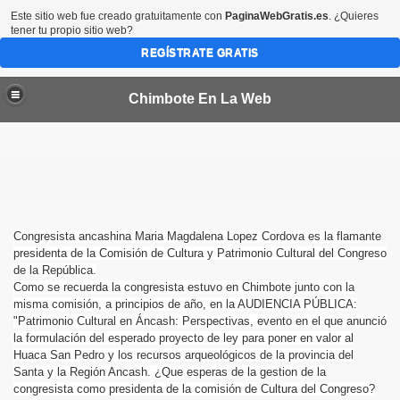
Este sitio web fue creado gratuitamente con
PaginaWebGratis.es
. ¿Quieres
tener tu propio sitio web?
REGÍSTRATE GRATIS
Chimbote En La Web
Congresista ancashina Maria Magdalena Lopez Cordova es la flamante
presidenta de la Comisión de Cultura y Patrimonio Cultural del Congreso
de la República.
te
Como se recuerda la congresista estuvo en Chimbote junto con la
misma comisión
, a principios de año, en la AUDIENCIA PÚBLICA:
"Patrimonio Cultural en Áncash: Perspectivas, evento en el que anunció
o Bazán
la formulación del esperado proyecto de ley para poner en valor al
Huaca San Pedro y los recursos arqueológicos de la provincia del
órico de Chimbote
Santa y la Región Ancash. ¿Que esperas de la gestion de la
congresista como presidenta de la comisión de Cultura del Congreso?
ote Puerto de Ensueño"