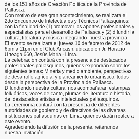
de los 151 años de Creación Política de la Provincia de
Pallasca.
e Chimbote a Huallanca
Con motivo de este gran acontecimiento, se realizará el
2do Encuentro de Intelectuales y Técnicos Pallasquinos:
a de Pallasca 1861-2012
con la finalidad de (1) promover los aportes profesionales y
especialistas para el desarrollo de Pallasca y (2) difundir la
cultura, literatura y música integrando nuestra provincia.
n la Region Ancash
El evento se realizará el jueves 16 de febrero de 2012 de
6pm a 11pm en el Club Ancash, ubicado en Jr. Horacio
la creacion polìca de la provincia de Pallasca
Urteaga 660, Jesús María - Lima.
La celebración contará con la presencia de destacados
profesionales pallasquinos, quienes expondrán sobre los
siguientes temas: Minería y medio ambiente, perspectivas
de desarrollo agrícola, y planeamiento urbanístico, todos
TO Y NO DE SAN PEDRO
desde la perspectiva de la Provincia de Pallasca.
Difundiendo nuestra cultura nos acompañaran estampas
alles de Chimbote
folklóricas, voces de canto, plumas de literatura e historia,
de destacados artistas e intelectuales pallasquinos.
La ceremonia contará con la presencia de diferentes
E LA CREACIÓN POLÍTICA DEL DISTRITO DE CHIMBOTE
autoridades de gobierno y de directivos de las diversas
instituciones pallasquinas en Lima, quienes darán realce a
 PESCABA EN CHIMBOTE
este evento.
Agradeciendo la difusión de la presente, reiteramos
te
nuestra invitación.