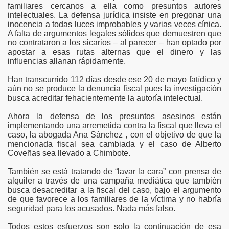
familiares cercanos a ella como presuntos autores
intelectuales. La defensa jurídica insiste en pregonar una
inocencia a todas luces improbables y varias veces cínica.
A falta de argumentos legales sólidos que demuestren que
no contrataron a los sicarios – al parecer – han optado por
 de Chimbote
apostar a esas rutas alternas que el dinero y las
influencias allanan rápidamente.
Han transcurrido 112 días desde ese 20 de mayo fatídico y
aún no se produce la denuncia fiscal pues la investigación
busca acreditar fehacientemente la autoría intelectual.
 mayo
Ahora la defensa de los presuntos asesinos están
implementando una arremetida contra la fiscal que lleva el
 Ancash
caso, la abogada Ana Sánchez , con el objetivo de que la
mencionada fiscal sea cambiada y el caso de Alberto
Coveñas sea llevado a Chimbote.
También se está tratando de “lavar la cara” con prensa de
presa pero no sabes cómo hacer para que tus seguidores s
alquiler a través de una campaña mediática que también
busca desacreditar a la fiscal del caso, bajo el argumento
 Guzmán cumple hoy 21 años
de que favorece a los familiares de la víctima y no habría
seguridad para los acusados. Nada más falso.
o?
Todos estos esfuerzos son solo la continuación de esa