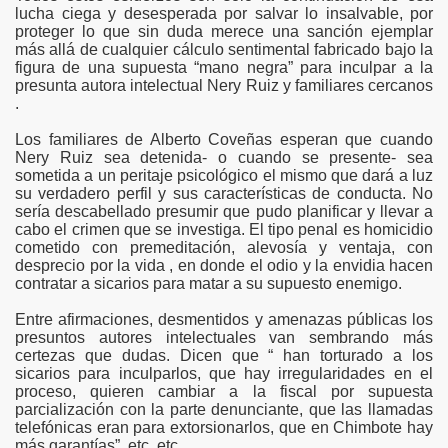
lucha ciega y desesperada por salvar lo insalvable, por
y la Seguridad
proteger lo que sin duda merece una sanción ejemplar
más allá de cualquier cálculo sentimental fabricado bajo la
se en monumento a la familia.
figura de una supuesta “mano negra” para inculpar a la
presunta autora intelectual Nery Ruiz y familiares cercanos
r el tránsito
.
Los familiares de Alberto Coveñas esperan que cuando
mbote
Nery Ruiz sea detenida- o cuando se presente- sea
sometida a un peritaje psicológico el mismo que dará a luz
isco de Moro Y Motocachi
su verdadero perfil y sus características de conducta. No
sería descabellado presumir que pudo planificar y llevar a
cabo el crimen que se investiga. El tipo penal es homicidio
e Chimbote
cometido con premeditación, alevosía y ventaja, con
desprecio por la vida , en donde el odio y la envidia hacen
contratar a sicarios para matar a su supuesto enemigo.
Entre afirmaciones, desmentidos y amenazas públicas los
presuntos autores intelectuales van sembrando más
certezas que dudas. Dicen que “ han torturado a los
sicarios para inculparlos, que hay irregularidades en el
proceso, quieren cambiar a la fiscal por supuesta
parcialización con la parte denunciante, que las llamadas
telefónicas eran para extorsionarlos, que en Chimbote hay
más garantías”, etc, etc.