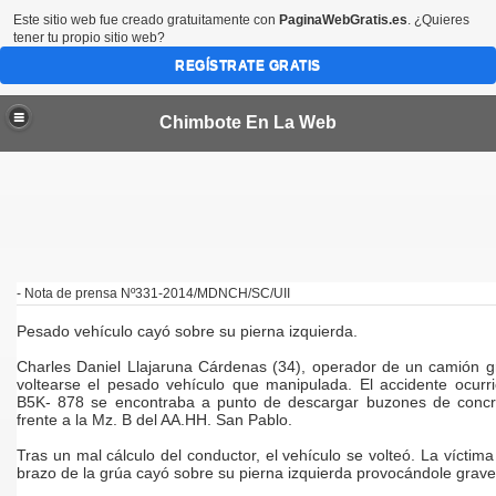
Este sitio web fue creado gratuitamente con
PaginaWebGratis.es
. ¿Quieres
tener tu propio sitio web?
REGÍSTRATE GRATIS
Chimbote En La Web
por 45 dias más en las provincias del Santa y Casma
- Nota de prensa Nº331-2014/MDNCH/SC/UII
Pesado vehículo cayó sobre su pierna izquierda.
bote
Charles Daniel Llajaruna Cárdenas (34), operador de un camión g
voltearse el pesado vehículo que manipulada. El accidente ocur
CTORES VALORIZADOS EN MEDIO MILLON DE SOLES
B5K- 878 se encontraba a punto de descargar buzones de concr
frente a la Mz. B del AA.HH. San Pablo.
a condenada en EEUU
Tras un mal cálculo del conductor, el vehículo se volteó. La víctima 
brazo de la grúa cayó sobre su pierna izquierda provocándole grave
de Chimbote