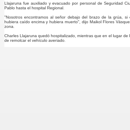
Llajaruna fue auxiliado y evacuado por personal de Seguridad C
Pablo hasta el hospital Regional.
ad de los Bancos en Robo
"Nosotros encontramos al señor debajo del brazo de la grúa, si 
hubiera caído encima y hubiera muerto", dijo Maikol Flores Vásque
DADES DEL PERU
zona.
Charles Llajaruna quedó hospitalizado, mientras que en el lugar de 
de remolcar el vehículo averiado.
un mercado hace 10 meses
ra encuesta
ieron 39%
 DE PRESIDENTES Y VICEPRESIDENTES REGIONALES
n y saque sus conclusiones.
o
Quijano Rojas es designado director del Proyecto Arqueo