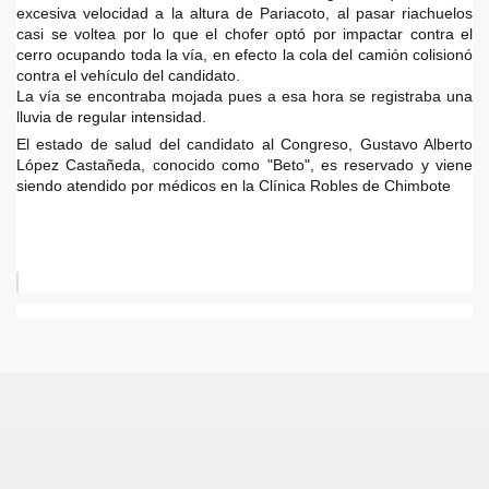
excesiva velocidad a la altura de Pariacoto, al pasar riachuelos
casi se voltea por lo que el chofer optó por impactar contra el
ad de los Bancos en Robo
cerro ocupando toda la vía, en efecto la cola del camión colisionó
contra el vehículo del candidato.
DADES DEL PERU
La vía se encontraba mojada pues a esa hora se registraba una
lluvia de regular intensidad.
El estado de salud del candidato al Congreso, Gustavo Alberto
López Castañeda, conocido como "Beto", es reservado y viene
un mercado hace 10 meses
siendo atendido por médicos en la Clínica Robles de Chimbote
ra encuesta
ieron 39%
 DE PRESIDENTES Y VICEPRESIDENTES REGIONALES
n y saque sus conclusiones.
o
Quijano Rojas es designado director del Proyecto Arqueo