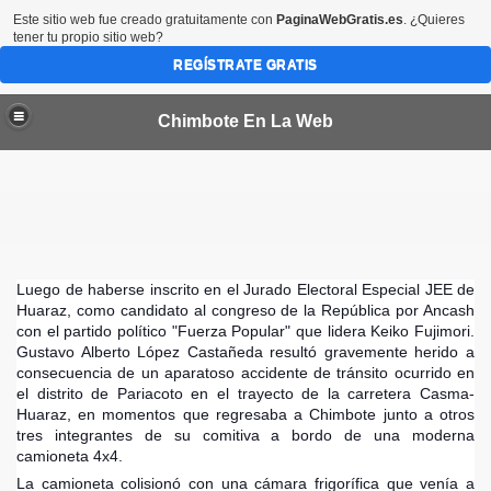
Este sitio web fue creado gratuitamente con
PaginaWebGratis.es
. ¿Quieres
tener tu propio sitio web?
REGÍSTRATE GRATIS
Chimbote En La Web
por 45 dias más en las provincias del Santa y Casma
Luego de haberse inscrito en el Jurado Electoral Especial JEE de
Huaraz, como candidato al congreso de la República por Ancash
con el partido político "Fuerza Popular" que lidera Keiko Fujimori.
bote
Gustavo Alberto López Castañeda resultó gravemente herido a
consecuencia de un aparatoso accidente de tránsito ocurrido en
el distrito de Pariacoto en el trayecto de la carretera Casma-
CTORES VALORIZADOS EN MEDIO MILLON DE SOLES
Huaraz, en momentos que regresaba a Chimbot
e junto a otros
tres integrantes de su comitiva a bordo de una moderna
a condenada en EEUU
camioneta 4x4.
La camioneta colisionó con una cámara frigorífica que venía a
de Chimbote