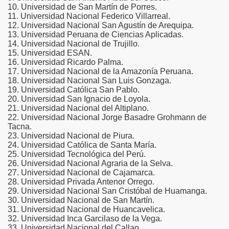
10. Universidad de San Martín de Porres.
11. Universidad Nacional Federico Villarreal.
ad de los Bancos en Robo
12. Universidad Nacional San Agustín de Arequipa.
13. Universidad Peruana de Ciencias Aplicadas.
DADES DEL PERU
14. Universidad Nacional de Trujillo.
15. Universidad ESAN.
16. Universidad Ricardo Palma.
17. Universidad Nacional de la Amazonía Peruana.
18. Universidad Nacional San Luis Gonzaga.
un mercado hace 10 meses
19. Universidad Católica San Pablo.
20. Universidad San Ignacio de Loyola.
21. Universidad Nacional del Altiplano.
ra encuesta
22. Universidad Nacional Jorge Basadre Grohmann de
Tacna.
ieron 39%
23. Universidad Nacional de Piura.
24. Universidad Católica de Santa María.
 DE PRESIDENTES Y VICEPRESIDENTES REGIONALES
25. Universidad Tecnológica del Perú.
26. Universidad Nacional Agraria de la Selva.
27. Universidad Nacional de Cajamarca.
n y saque sus conclusiones.
28. Universidad Privada Antenor Orrego.
29. Universidad Nacional San Cristóbal de Huamanga.
o
30. Universidad Nacional de San Martín.
31. Universidad Nacional de Huancavelica.
Quijano Rojas es designado director del Proyecto Arqueo
32. Universidad Inca Garcilaso de la Vega.
33. Universidad Nacional del Callao.