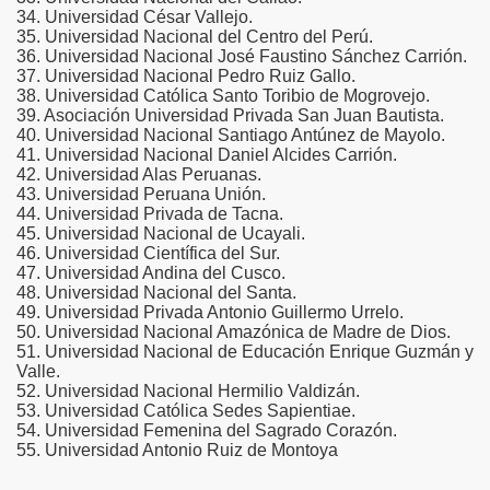
34. Universidad César Vallejo.
l del Turismo
35. Universidad Nacional del Centro del Perú.
36. Universidad Nacional José Faustino Sánchez Carrión.
41 millones según el MEF
37. Universidad Nacional Pedro Ruiz Gallo.
38. Universidad Católica Santo Toribio de Mogrovejo.
39. Asociación Universidad Privada San Juan Bautista.
40. Universidad Nacional Santiago Antúnez de Mayolo.
41. Universidad Nacional Daniel Alcides Carrión.
e
42. Universidad Alas Peruanas.
43. Universidad Peruana Unión.
s en Supe
44. Universidad Privada de Tacna.
45. Universidad Nacional de Ucayali.
al en el Carmen
46. Universidad Científica del Sur.
47. Universidad Andina del Cusco.
48. Universidad Nacional del Santa.
as autoridades hagan algo por evitarlo.
49. Universidad Privada Antonio Guillermo Urrelo.
50. Universidad Nacional Amazónica de Madre de Dios.
ara terminal de Chimbote
51. Universidad Nacional de Educación Enrique Guzmán y
Valle.
 al diario de Chimbote
52. Universidad Nacional Hermilio Valdizán.
53. Universidad Católica Sedes Sapientiae.
54. Universidad Femenina del Sagrado Corazón.
xtorsionado
55. Universidad Antonio Ruiz de Montoya
en Chimbote