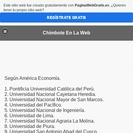
Este sitio web fue creado gratuitamente con
PaginaWebGratis.es
. ¿Quieres
tener tu propio sitio web?
REGÍSTRATE GRATIS
Chimbote En La Web
por 45 dias más en las provincias del Santa y Casma
Según América Economía.
1. Pontificia Universidad Católica del Perú.
2. Universidad Nacional Cayetana Heredia.
bote
3. Universidad Nacional Mayor de San Marcos.
4. Universidad del Pacífico.
CTORES VALORIZADOS EN MEDIO MILLON DE SOLES
5. Universidad Nacional de Ingeniería.
6. Universidad de Lima.
a condenada en EEUU
7. Universidad Nacional Agraria La Molina.
8. Universidad de Piura.
9. Universidad San Antonio Abad del Cusco.
de Chimbote