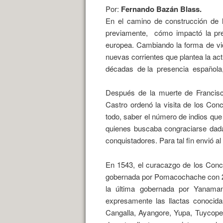
Por:
Fernando Bazán Blass.
En el camino de construcción de l
previamente,
cómo impactó la pr
europea. Cambiando la forma de vid
nuevas corrientes que plantea la act
décadas
de la
presencia
española,
Después de la muerte de Francisco
Castro ordenó la visita de los Co
todo, saber el número de indios que
quienes buscaba congraciarse dada l
conquistadores. Para tal fin envió al
En 1543, el curacazgo de los Conc
gobernada por Pomacochache con 21 l
la última gobernada por Yanaman
expresamente las llactas conocid
Cangalla, Ayangore, Yupa, Tuycope