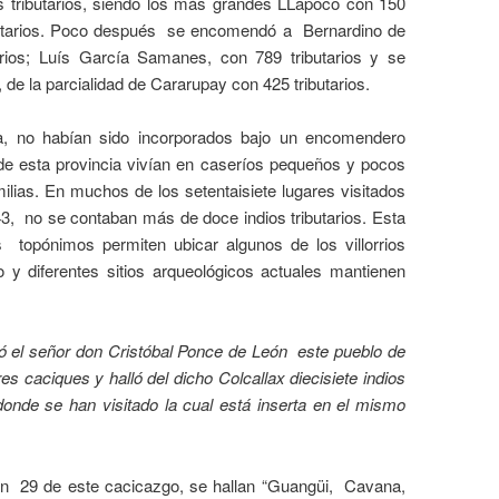
os tributarios, siendo los más grandes LLapoco con 150
utarios. Poco después
se encomendó a
Bernardino de
arios; Luís García Samanes, con 789 tributarios y se
e la parcialidad de Cararupay con 425 tributarios.
ca, no habían sido incorporados bajo un encomendero
de esta provincia vivían en caseríos pequeños y pocos
lias. En muchos de los setentaisiete lugares visitados
3,
no se contaban más de doce indios tributarios. Esta
s
topónimos permiten ubicar algunos de los villorrios
 y diferentes sitios arqueológicos actuales mantienen
itó el señor don Cristóbal Ponce de León
este pueblo de
es caciques y halló del dicho Colcallax diecisiete indios
onde se han visitado la cual está inserta en el mismo
on
29 de este cacicazgo, se hallan “Guangüi,
Cavana,