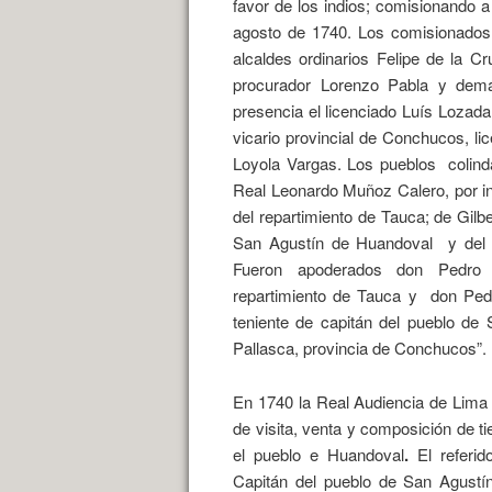
favor de los indios; comisionando
agosto de 1740. Los comisionados 
alcaldes ordinarios Felipe de la 
procurador Lorenzo Pabla y demás
presencia el licenciado Luís Lozad
vicario provincial de Conchucos, li
Loyola Vargas. Los pueblos
colin
Real Leonardo Muñoz Calero, por i
del repartimiento de Tauca; de Gilb
San Agustín de Huandoval
y del 
Fueron apoderados don Pedro P
repartimiento de Tauca y
don Pedr
teniente de capitán del pueblo de
Pallasca, provincia de Conchucos”.
En 1740 la Real Audiencia de Lima
de visita, venta y composición de ti
el pueblo e Huandoval
.
El referi
Capitán del pueblo de San Agustí