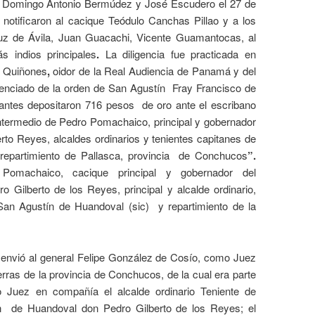
 a Domingo Antonio Bermúdez y José Escudero el 27 de
notificaron al cacique Teódulo Canchas Pillao y a los
Cruz de Ávila, Juan Guacachi, Vicente Guamantocas, al
 indios principales
.
La diligencia fue practicada en
a Quiñones
,
oidor de la Real Audiencia de Panamá y del
cenciado de la orden de San Agustín
Fray Francisco de
dantes depositaron 716 pesos
de oro ante el escribano
ntermedio de Pedro Pomachaico, principal y gobernador
erto Reyes, alcaldes ordinarios y tenientes capitanes de
repartimiento de Pallasca, provincia
de Conchucos
”.
omachaico, cacique principal y gobernador del
o Gilberto de los Reyes, principal y alcalde ordinario,
 San Agustín de Huandoval (sic)
y repartimiento de la
 envió al general Felipe González de Cosío, como Juez
erras de la provincia de Conchucos, de la cual era parte
do Juez en compañía el alcalde ordinario Teniente de
n
de Huandoval don Pedro Gilberto de los Reyes; el