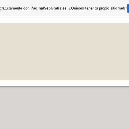
 gratuitamente con
PaginaWebGratis.es
. ¿Quieres tener tu propio sitio web?