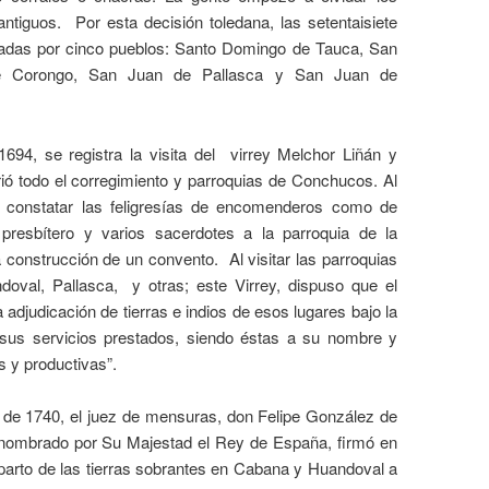
 antiguos.
Por esta decisión toledana, las setentaisiete
adas por cinco pueblos: Santo Domingo de Tauca, San
e Corongo, San Juan de Pallasca y San Juan de
94, se registra la visita del
virrey Melchor Liñán y
ió todo el corregimiento y parroquias de Conchucos. Al
y constatar las feligresías de encomenderos como de
presbítero y varios sacerdotes a la parroquia de la
a construcción de un convento.
Al visitar las parroquias
oval, Pallasca,
y otras; este Virrey, dispuso que el
a adjudicación de tierras e indios de esos lugares bajo la
r sus servicios prestados, siendo éstas a su nombre y
s y productivas”.
 de 1740, el juez de mensuras, don Felipe González de
o nombrado por Su Majestad el Rey de España, firmó en
parto de las tierras sobrantes en Cabana y Huandoval a