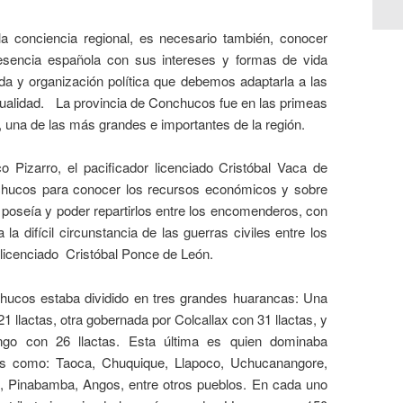
a conciencia regional, es necesario también, conocer
esencia española con sus intereses y formas de vida
a y organización política que debemos adaptarla a las
ualidad.
La provincia de Conchucos fue en las primeas
 una de las más grandes e importantes de la región.
 Pizarro, el pacificador licenciado Cristóbal Vaca de
nchucos para conocer los recursos económicos y sobre
 poseía y poder repartirlos entre los encomenderos, con
a difícil circunstancia de las guerras civiles entre los
 licenciado
Cristóbal Ponce de León.
hucos estaba dividido en tres grandes huarancas: Una
lactas, otra gobernada por Colcallax con 31 llactas, y
go con 26 llactas. Esta última es quien dominaba
as como: Taoca, Chuquique, Llapoco, Uchucanangore,
, Pinabamba, Angos, entre otros pueblos. En cada uno