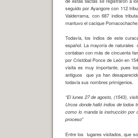
de estas llactas se registraron a l
seguido por Ayangore con 112 trib
Valderrama, con 687 indios tribut
mantuvo el cacique Pomacochache, d
Todavía, los indios de este cura
español.
La mayoría de naturales
contaban con más de cincuenta fami
por Cristóbal Ponce de León en 154
visita es muy importante, pues lo
antiguos
que ya han desaparecido
todavía sus nombres primigenios.
“El lunes 27 de agosto, (1543), vis
Urcos donde halló indios de todos tr
como lo manda la instrucción por d
proceso”
Entre los
lugares visitados, que s