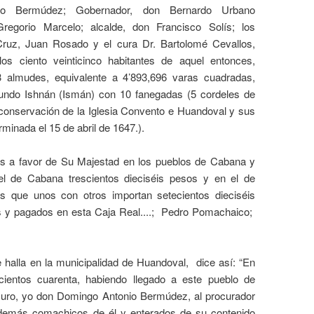
nio Bermúdez; Gobernador, don Bernardo Urbano
regorio Marcelo; alcalde, don Francisco Solís; los
 Cruz, Juan Rosado y el cura Dr. Bartolomé Cevallos,
 los ciento veinticinco habitantes de aquel entonces,
 almudes, equivalente a 4’893,696 varas cuadradas,
 fundo Ishnán (Ismán) con 10 fanegadas (5 cordeles de
 conservación de la Iglesia Convento e Huandoval y sus
rminada el 15 de abril de 1647.).
ras a favor de Su Majestad en los pueblos de Cabana y
el de Cabana trescientos dieciséis pesos y en el de
s que unos con otros importan setecientos dieciséis
y pagados en esta Caja Real....;
Pedro Pomachaico;
e halla en la municipalidad de Huandoval,
dice así: “En
cientos cuarenta, habiendo llegado a este pueblo de
 Juro, yo don Domingo Antonio Bermúdez, al procurador
 demás comachicos de él y enterados de su contenido