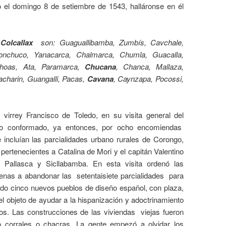
o el domingo 8 de setiembre de 1543, halláronse en él
a
Colcallax
son: Guaguallibamba, Zumbís, Cavchale,
onchuco, Yanacarca, Chalmarca, Chumla, Guacalla,
choas, Ata, Paramarca,
Chucana
, Chanca, Mallaza,
charin, Guangalli, Pacas,
Cavana
, Caynzapa, Pocossi,
 virrey Francisco de Toledo, en su visita general del
nto conformado, ya entonces, por ocho encomiendas
incluían las parcialidades urbano rurales de Corongo,
ertenecientes a Catalina de Mori y el capitán Valentino
e Pallasca y Sicllabamba. En esta visita ordenó las
genas a abandonar las
setentaisiete parcialidades
para
do cinco nuevos pueblos de diseño español, con plaza,
n el objeto de ayudar a la hispanización y adoctrinamiento
butos. Las construcciones de las viviendas
viejas fueron
corrales o chacras. La gente empezó a olvidar los