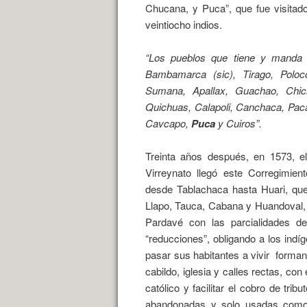
Chucana, y Puca”, que fue visitad
veintiocho indios.
“Los pueblos que tiene y mand
Bambamarca (sic), Tirago, Poloc
Sumana, Apallax, Guachao, Chi
Quichuas, Calapoli, Canchaca, Paca
Cavcapo,
Puca
y Cuiros”.
Treinta años después, en 1573, el
Virreynato llegó este Corregimie
desde Tablachaca hasta Huari, que 
Llapo, Tauca, Cabana y Huandoval, p
Pardavé
con las parcialidades d
“reducciones”, obligando a los indí
pasar sus habitantes a vivir
forman
cabildo, iglesia y calles rectas, co
católico y facilitar el cobro de tri
abandonadas y solo usadas como 