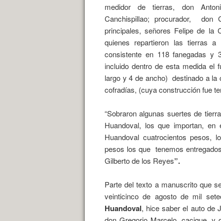
medidor de tierras, don Anto
Canchispillao; procurador,
don G
principales, señores Felipe de la
quienes repartieron las tierras a
consistente en 118 fanegadas y 3
incluido dentro de esta medida el
largo y 4 de ancho)
destinado a la
cofradías, (cuya construcción fue te
“Sobraron algunas suertes de tier
Huandoval, los que importan, en 
Huandoval cuatrocientos pesos, lo
pesos los que
tenemos entregados 
Gilberto de los Reyes
”.
Parte del texto a manuscrito que s
veinticinco de agosto de mil sete
Huandoval
, hice saber el auto de
don Gregorio Marcelo, cacique, y