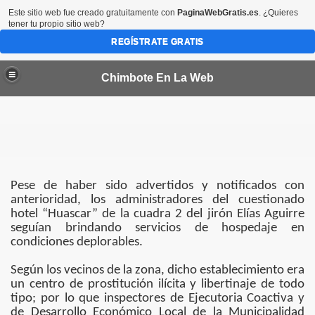
Este sitio web fue creado gratuitamente con
PaginaWebGratis.es
. ¿Quieres
tener tu propio sitio web?
REGÍSTRATE GRATIS
Chimbote En La Web
por 45 dias más en las provincias del Santa y Casma
Pese de haber sido advertidos y notificados con
anterioridad, los administradores del cuestionado
hotel “Huascar” de la cuadra 2 del jirón Elías Aguirre
bote
seguían brindando servicios de hospedaje en
condiciones deplorables.
CTORES VALORIZADOS EN MEDIO MILLON DE SOLES
Según los vecinos de la zona, dicho establecimiento era
un centro de prostitución ilícita y libertinaje de todo
a condenada en EEUU
tipo; por lo que inspectores de Ejecutoria Coactiva y
de Desarrollo Económico Local de la Municipalidad
de Chimbote