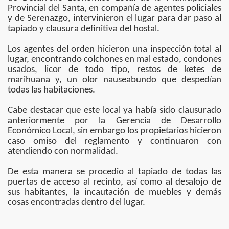
Provincial del Santa, en compañía de agentes policiales
y de Serenazgo, intervinieron el lugar para dar paso al
ad de los Bancos en Robo
tapiado y clausura definitiva del hostal.
DADES DEL PERU
Los agentes del orden hicieron una inspección total al
lugar, encontrando colchones en mal estado, condones
usados, licor de todo tipo, restos de ketes de
marihuana y, un olor nauseabundo que despedían
un mercado hace 10 meses
todas las habitaciones.
ra encuesta
Cabe destacar que este local ya había sido clausurado
anteriormente por la Gerencia de Desarrollo
ieron 39%
Económico Local, sin embargo los propietarios hicieron
caso omiso del reglamento y continuaron con
atendiendo con normalidad.
 DE PRESIDENTES Y VICEPRESIDENTES REGIONALES
De esta manera se procedio al tapiado de todas las
n y saque sus conclusiones.
puertas de acceso al recinto, así como al desalojo de
sus habitantes, la incautación de muebles y demás
o
cosas encontradas dentro del lugar.
Quijano Rojas es designado director del Proyecto Arqueo