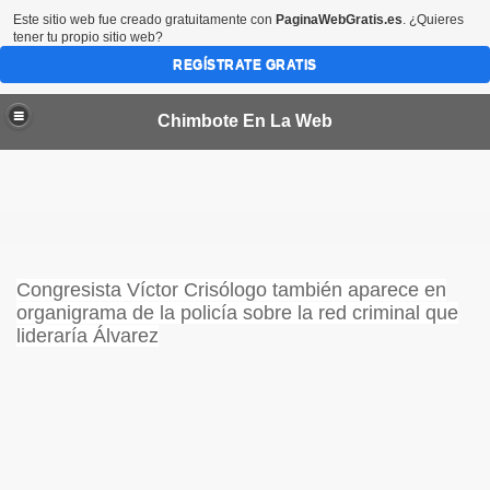
Este sitio web fue creado gratuitamente con
PaginaWebGratis.es
. ¿Quieres
tener tu propio sitio web?
REGÍSTRATE GRATIS
Chimbote En La Web
por 45 dias más en las provincias del Santa y Casma
Congresista Víctor Crisólogo también aparece en
organigrama de la policía sobre la red criminal que
lideraría Álvarez
bote
CTORES VALORIZADOS EN MEDIO MILLON DE SOLES
a condenada en EEUU
de Chimbote