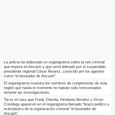
ad de los Bancos en Robo
DADES DEL PERU
un mercado hace 10 meses
ra encuesta
La policía ha elaborado un organigrama sobre la red criminal
ieron 39%
que impera en Ancash y que sería liderado por el suspendido
presidente regional César Álvarez, conocido por los agentes
como “el boxeador de Áncash”.
 DE PRESIDENTES Y VICEPRESIDENTES REGIONALES
El organigrama muestra los nombres de congresistas de esta
n y saque sus conclusiones.
región que hasta el momento no habían sido mencionados
durante las investigaciones.
o
Tal es el caso que Fredy Otárola, Heriberto Benítez y Víctor
Crisólogo aparecen en el organigrama llamado “brazo político y
Quijano Rojas es designado director del Proyecto Arqueo
eclesiástico de la organización criminal "el boxeador de
Ancash".