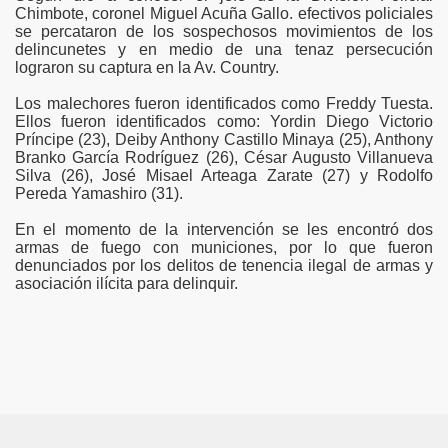
Chimbote, coronel Miguel Acuña Gallo. efectivos policiales
se percataron de los sospechosos movimientos de los
ad de los Bancos en Robo
delincunetes y en medio de una tenaz persecución
lograron su captura en la Av. Country.
DADES DEL PERU
Los malechores fueron identificados como Freddy Tuesta.
Ellos fueron identificados como: Yordin Diego Victorio
Príncipe (23), Deiby Anthony Castillo Minaya (25), Anthony
Branko García Rodríguez (26), César Augusto Villanueva
un mercado hace 10 meses
Silva (26), José Misael Arteaga Zarate (27) y Rodolfo
Pereda Yamashiro (31).
ra encuesta
En el momento de la intervención se les encontró dos
armas de fuego con municiones, por lo que fueron
ieron 39%
denunciados por los delitos de tenencia ilegal de armas y
asociación ilícita para delinquir.
 DE PRESIDENTES Y VICEPRESIDENTES REGIONALES
n y saque sus conclusiones.
o
Quijano Rojas es designado director del Proyecto Arqueo