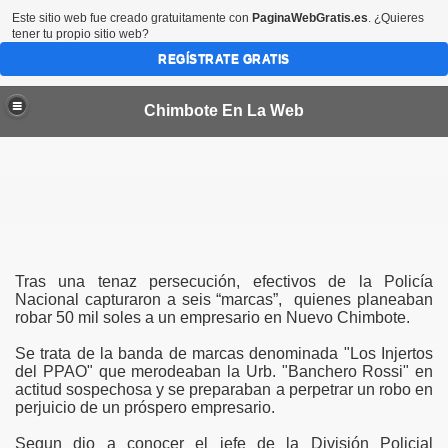
Este sitio web fue creado gratuitamente con
PaginaWebGratis.es
. ¿Quieres
tener tu propio sitio web?
REGÍSTRATE GRATIS
Chimbote En La Web
por 45 dias más en las provincias del Santa y Casma
Tras una tenaz persecución, efectivos de la Policía
Nacional capturaron a seis “marcas”, quienes planeaban
robar 50 mil soles a un empresario en Nuevo Chimbote.
bote
Se trata de la banda de marcas denominada "Los Injertos
CTORES VALORIZADOS EN MEDIO MILLON DE SOLES
del PPAO" que merodeaban la Urb. "Banchero Rossi" en
actitud sospechosa y se preparaban a perpetrar un robo en
a condenada en EEUU
perjuicio de un próspero empresario.
Segun dio a conocer el jefe de la División Policial
de Chimbote