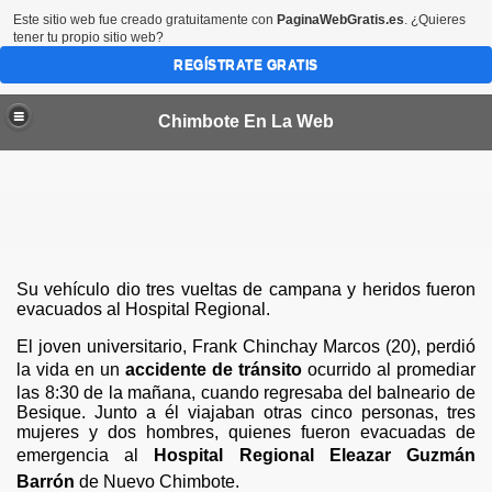
Este sitio web fue creado gratuitamente con
PaginaWebGratis.es
. ¿Quieres
tener tu propio sitio web?
REGÍSTRATE GRATIS
Chimbote En La Web
por 45 dias más en las provincias del Santa y Casma
Su vehículo dio tres vueltas de campana y heridos fueron
evacuados al Hospital Regional.
El joven universitario, Frank Chinchay Marcos (20), perdió
bote
la vida en un
accidente de tránsito
ocurrido al promediar
las 8:30 de la mañana, cuando regresaba del balneario de
CTORES VALORIZADOS EN MEDIO MILLON DE SOLES
Besique. Junto a él viajaban otras cinco personas, tres
mujeres y dos hombres, quienes fueron evacuadas de
a condenada en EEUU
emergencia al
Hospital Regional Eleazar Guzmán
Barrón
de Nuevo Chimbote.
de Chimbote