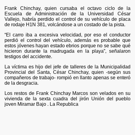
Frank Chinchay, quien cursaba el octavo ciclo de la
ad de los Bancos en Robo
Escuela de Administración de la Universidad César
Vallejo, habría perdido el control de su vehículo de placa
de rodaje H1N 381, volcándose a un costado de la pista.
DADES DEL PERU
“El carro iba a excesiva velocidad, por eso el conductor
perdió el control del vehículo, además es probable que
estos jóvenes hayan estado ebrios porque no se sabe qué
un mercado hace 10 meses
hicieron durante la madrugada en la playa”, señalaron
testigos del accidente.
ra encuesta
La víctima es hijo del jefe de talleres de la Municipalidad
Provincial del Santa, César Chinchay, quien -según sus
ieron 39%
compañeros de trabajo- rompió en llanto apenas se enteró
de la desgracia.
 DE PRESIDENTES Y VICEPRESIDENTES REGIONALES
Los restos de Frank Chinchay Marcos son velados en su
vivienda de la sexta cuadra del jirón Unión del pueblo
n y saque sus conclusiones.
joven Miramar Bajo . La Republica
o
Quijano Rojas es designado director del Proyecto Arqueo