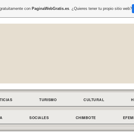
 gratuitamente con
PaginaWebGratis.es
. ¿Quieres tener tu propio sitio web?
TICIAS
TURISMO
CULTURAL
H
A
SOCIALES
CHIMBOTE
EFEM