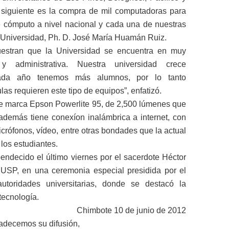
 siguiente es la compra de mil computadoras para
de cómputo a nivel nacional y cada una de nuestras
la Universidad, Ph. D. José María Huamán Ruiz.
uestran que la Universidad se encuentra en muy
 administrativa. Nuestra universidad crece
ada año tenemos más alumnos, por lo tanto
as requieren este tipo de equipos”, enfatizó.
e marca Epson Powerlite 95, de 2,500 lúmenes que
 además tiene conexíon inalámbrica a internet, con
rófonos, vídeo, entre otras bondades que la actual
los estudiantes.
endecido el último viernes por el sacerdote Héctor
 USP, en una ceremonia especial presidida por el
utoridades universitarias, donde se destacó la
 tecnología.
Chimbote 10 de junio de 2012
adecemos su difusión,