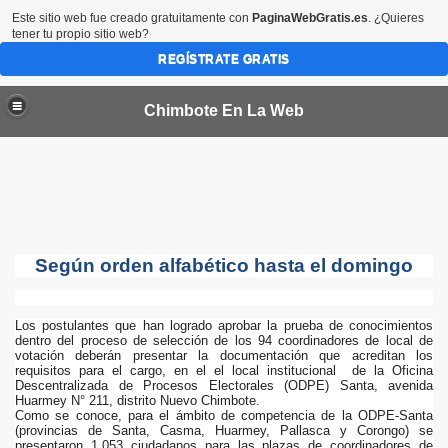
Este sitio web fue creado gratuitamente con
PaginaWebGratis.es
. ¿Quieres
tener tu propio sitio web?
REGÍSTRATE GRATIS
Chimbote En La Web
por 45 dias más en las provincias del Santa y Casma
Según orden alfabético hasta el domingo
bote
Los postulantes que han logrado aprobar la prueba de conocimientos
dentro del proceso de selección de los 94 coordinadores de local de
votación deberán presentar la documentación que acreditan los
CTORES VALORIZADOS EN MEDIO MILLON DE SOLES
requisitos para el cargo, en el el local institucional de la Oficina
Descentralizada de Procesos Electorales (ODPE) Santa, avenida
Huarmey N° 211, distrito Nuevo Chimbote.
a condenada en EEUU
Como se conoce, para el ámbito de competencia de la ODPE-Santa
(provincias de Santa, Casma, Huarmey, Pallasca y Corongo) se
presentaron 1,053 ciudadanos para las plazas de coordinadores de
de Chimbote