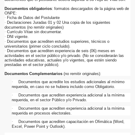
l del Turismo
Documentos obligatorios
: formatos descargados de la página web de
ONPE:
Ficha de Datos del Postulante
·
41 millones según el MEF
Declaraciones Juradas 01 y 02 Una copia de los siguientes
·
documentos (no remitir originales)
Currículo Vitae sin documentar.
·
DNI vigente.
·
Documentos que acrediten estudios superiores, técnicos o
·
e
universitarios (primer ciclo concluido).
Documentos que acrediten experiencia de seis (06) meses en
·
actividades en el sector público y/o privado. (No se considerarán las
s en Supe
actividades educativas, actuales y/o vigentes, que estén siendo
prestadas en el sector público).
al en el Carmen
Documentos Complementarios
(no remitir originales):
as autoridades hagan algo por evitarlo.
Documentos que acredite los estudios adicionales al mínimo
·
requerida, en caso no se hubiera incluido como Obligatorio.
ara terminal de Chimbote
Documentos que acrediten experiencia adicional a la mínima
·
requerida, en el sector Público y/o Privado.
 al diario de Chimbote
Documentos que acrediten experiencia adicional a la mínima
·
requerida en procesos electorales.
xtorsionado
Documentos que acrediten capacitación en Ofimática (Word,
·
Excel, Power Point y Outlook).
en Chimbote