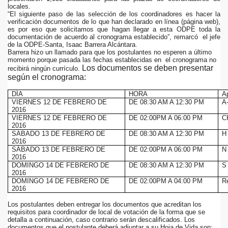
locales.
“El siguiente paso de las selección de los coordinadores es hacer la
ad de los Bancos en Robo
verificación documentos de lo que han declarado en línea (página web),
es por eso que solicitamos que hagan llegar a esta ODPE toda la
documentación de acuerdo al cronograma establecido”, remarcó el jefe
DADES DEL PERU
de la ODPE-Santa, Isaac Barrera Alcántara.
Barrera hizo un llamado para que los postulantes no esperen a último
momento porque pasada las fechas establecidas en el cronograma no
Los documentos se deben presentar
recibirá ningún currículo.
según el cronograma:
un mercado hace 10 meses
DÍA
HORA
Ap
VIERNES 12 DE FEBRERO DE
DE 08:30 AM A 12:30 PM
A
ra encuesta
2016
VIERNES 12 DE FEBRERO DE
DE 02:00PM A 06:00 PM
C
2016
ieron 39%
SÁBADO 13 DE FEBRERO DE
DE 08:30 AM A 12:30 PM
H
2016
SÁBADO 13 DE FEBRERO DE
DE 02:00PM A 06:00 PM
N
 DE PRESIDENTES Y VICEPRESIDENTES REGIONALES
2016
DOMINGO 14 DE FEBRERO DE
DE 08:30 AM A 12:30 PM
S 
n y saque sus conclusiones.
2016
DOMINGO 14 DE FEBRERO DE
DE 02:00PM A 04:00 PM
R
2016
o
Los postulantes deben entregar los documentos que acreditan los
requisitos para coordinador de local de votación de la forma que se
Quijano Rojas es designado director del Proyecto Arqueo
detalla a continuación, caso contrario serán descalificados. Los
documentos que el postulante deberá adjuntar a su Hoja de Vida son: