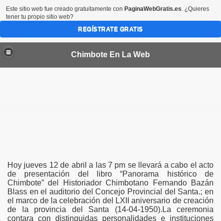
Este sitio web fue creado gratuitamente con
PaginaWebGratis.es
. ¿Quieres
tener tu propio sitio web?
REGÍSTRATE GRATIS
Chimbote En La Web
te
Hoy jueves 12 de abril a las 7 pm se llevará a cabo el acto
de presentación del libro “Panorama histórico de
o Bazán
Chimbote” del Historiador Chimbotano Fernando Bazán
Blass en el auditorio del Concejo Provincial del Santa.; en
órico de Chimbote
el marco de la celebración del LXII aniversario de creación
de la provincia del Santa (14-04-1950).La ceremonia
contara con distinguidas personalidades e instituciones
ote Puerto de Ensueño"