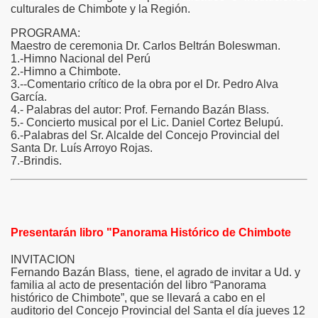
culturales de Chimbote y la Región.
la de la ciudad a Fernando Bazan B.
PROGRAMA:
Maestro de ceremonia Dr. Carlos Beltrán Boleswman.
1.-Himno Nacional del Perú
2.-Himno a Chimbote.
3.--Comentario crítico de la obra por el Dr. Pedro Alva
García.
4.- Palabras del autor: Prof. Fernando Bazán Blass.
opez asume la presidenncia de la comiion de Cultura del 
5.- Concierto musical por el Lic. Daniel Cortez Belupú.
6.-Palabras del Sr. Alcalde del Concejo Provincial del
Santa Dr. Luís Arroyo Rojas.
de Sonia Estrada Raíces del Perú
7.-Brindis.
N NACIONALIDAD PERUANA, ALBERTO CASADO ALONSO,
Presentarán libro "Panorama Histórico de Chimbote
INVITACION
Fernando Bazán Blass, tiene, el agrado de invitar a Ud. y
familia al acto de presentación del libro “Panorama
histórico de Chimbote”, que se llevará a cabo en el
auditorio del Concejo Provincial del Santa el día jueves 12